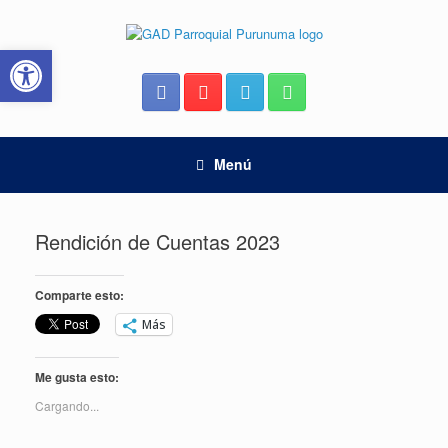
Saltar
al
Abrir barra de herramientas
contenido
Menú
Rendición de Cuentas 2023
Comparte esto:
Más
Me gusta esto:
Cargando...