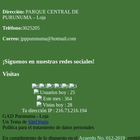
Dirección:
PARQUE CENTRAL DE
PURUNUMA – Loja
Teléfono:
3025205
Correo:
jpppurunuma@hotmail.com
¡Síguenos en nuestras redes sociales!
Visitas
Usuarios hoy : 25
Este mes : 364
Vistas hoy : 28
Tu dirección IP : 216.73.216.194
GAD Purunuma - Loja
Un Tema de
SiteOrigin
Política para el tratamiento de datos personales
En cumplimiento de lo dispuesto en el
Acuerdo No. 012-2019
, emiti