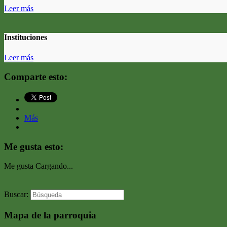
Leer más
Instituciones
Leer más
Comparte esto:
Más
Me gusta esto:
Me gusta
Cargando...
Buscar:
Mapa de la parroquia