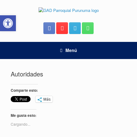
Saltar
al
Abrir barra de herramientas
contenido
Menú
Autoridades
Comparte esto:
Más
Me gusta esto:
Cargando...