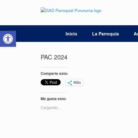
Saltar
al
contenido
Abrir barra de herramientas
Inicio
La Parroquia
A
PAC 2024
Comparte esto:
Más
Me gusta esto:
Cargando...