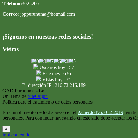
Teléfono:
3025205
Correo:
jpppurunuma@hotmail.com
¡Síguenos en nuestras redes sociales!
Visitas
Usuarios hoy : 57
Este mes : 636
Vistas hoy : 71
Tu dirección IP : 216.73.216.189
GAD Purunuma - Loja
Un Tema de
SiteOrigin
Política para el tratamiento de datos personales
En cumplimiento de lo dispuesto en el
Acuerdo No. 012-2019
, emiti
personales. Para continuar navegando en este sitio debe aceptar los t
×
Ir al contenido