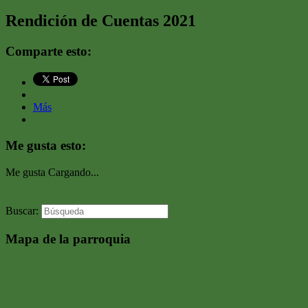
Rendición de Cuentas 2021
Comparte esto:
Más
Me gusta esto:
Me gusta
Cargando...
Buscar:
Mapa de la parroquia